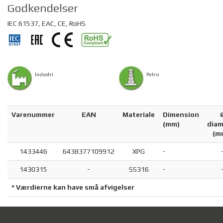
Godkendelser
IEC 61537, EAC, CE, RoHS
Industri
Petro
Varenummer
EAN
Materiale
Dimension
(mm)
diam
(m
1433446
6438377109912
XPG
-
1430315
-
SS316
-
* Værdierne kan have små afvigelser