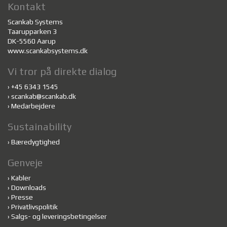
Kontakt
Scankab Systems
Taarupparken 3
DK-5560 Aarup
www.scankabsystems.dk
Vi tror på direkte dialog
›
+45 6343 1545
›
scankab@scankab.dk
›
Medarbejdere
Sustainability
›
Bæredygtighed
Genveje
›
Kabler
›
Downloads
›
Presse
›
Privatlivspolitik
›
Salgs- og leveringsbetingelser