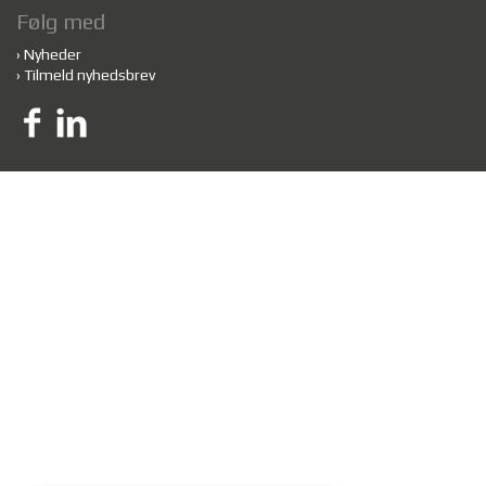
Følg med
›
Nyheder
›
Tilmeld nyhedsbrev