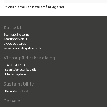
* Værdierne kan have små afvigelser
Kontakt
Scankab Systems
Taarupparken 3
DK-5560 Aarup
www.scankabsystems.dk
Vi tror på direkte dialog
›
+45 6343 1545
›
scankab@scankab.dk
›
Medarbejdere
Sustainability
›
Bæredygtighed
Genveje