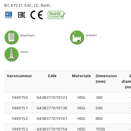
IEC 61537, EAC, CE, RoHS
Bygninger
Industri
Petro
Varenummer
EAN
Materiale
Dimension
(mm)
diam
(m
1449150
6438377019723
HDG
300
1449151
6438377019730
HDG
500
1449152
6438377019747
HDG
800
1449153
6438377019754
HDG
1500