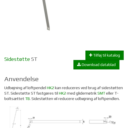
Tilføj til katalog
Sidestøtte
ST
Download datablad
Anvendelse
Udbøjning af loftpendel
HK2
kan reduceres ved brug af sidestøtten
ST. Sidestøtte ST fastgøres til
HK2
med glidemøtrik
SMT
eller T-
boltsættet
TB
. Sidestøtten vil reducere udbøjning af loftpendlen.