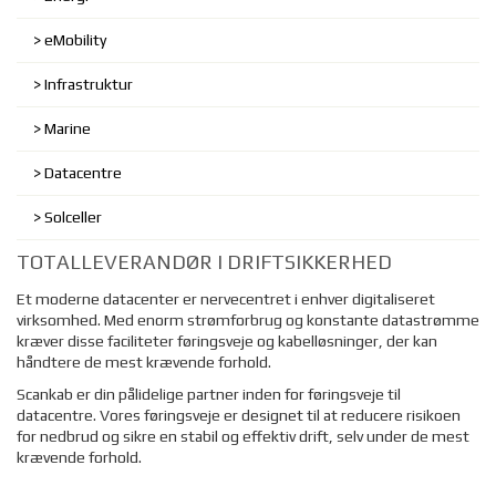
eMobility
Infrastruktur
Marine
Datacentre
Solceller
TOTALLEVERANDØR I DRIFTSIKKERHED
Et moderne datacenter er nervecentret i enhver digitaliseret
virksomhed. Med enorm strømforbrug og konstante datastrømme
kræver disse faciliteter føringsveje og kabelløsninger, der kan
håndtere de mest krævende forhold.
Scankab er din pålidelige partner inden for føringsveje til
datacentre. Vores føringsveje er designet til at reducere risikoen
for nedbrud og sikre en stabil og effektiv drift, selv under de mest
krævende forhold.