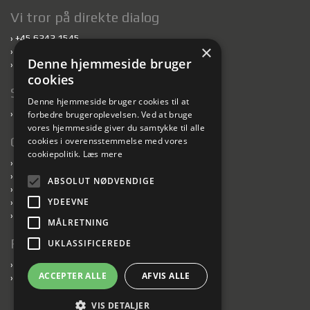
Vi tror på direkte dialog
›
+45 6343 1545
×
›
scankab@scankab.dk
Denne hjemmeside bruger
›
Medarbejdere
cookies
Sustainability
Denne hjemmeside bruger cookies til at
›
Bæredygtighed
forbedre brugeroplevelsen. Ved at bruge
vores hjemmeside giver du samtykke til alle
Genveje
cookies i overensstemmelse med vores
cookiepolitik.
Læs mere
›
Kabler
›
Downloads
ABSOLUT NØDVENDIGE
›
Presse
YDEEVNE
›
Privatlivspolitik
›
Salgs- og leveringsbetingelser
MÅLRETNING
Følg med
UKLASSIFICEREDE
›
Nyheder
ACCEPTER ALLE
AFVIS ALLE
›
Tilmeld nyhedsbrev
VIS DETALJER