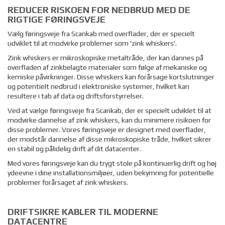
REDUCER RISKOEN FOR NEDBRUD MED DE
RIGTIGE FØRINGSVEJE
Vælg føringsveje fra Scankab med overflader, der er specielt
udviklet til at modvirke problemer som 'zink whiskers'.
Zink whiskers er mikroskopiske metaltråde, der kan dannes på
overfladen af zinkbelagte materialer som følge af mekaniske og
kemiske påvirkninger. Disse whiskers kan forårsage kortslutninger
og potentielt nedbrud i elektroniske systemer, hvilket kan
resultere i tab af data og driftsforstyrrelser.
Ved at vælge føringsveje fra Scankab, der er specielt udviklet til at
modvirke dannelse af zink whiskers, kan du minimere risikoen for
disse problemer. Vores føringsveje er designet med overflader,
der modstår dannelse af disse mikroskopiske tråde, hvilket sikrer
en stabil og pålidelig drift af dit datacenter.
Med vores føringsveje kan du trygt stole på kontinuerlig drift og høj
ydeevne i dine installationsmiljøer, uden bekymring for potentielle
problemer forårsaget af zink whiskers.
DRIFTSIKRE KABLER TIL MODERNE
DATACENTRE